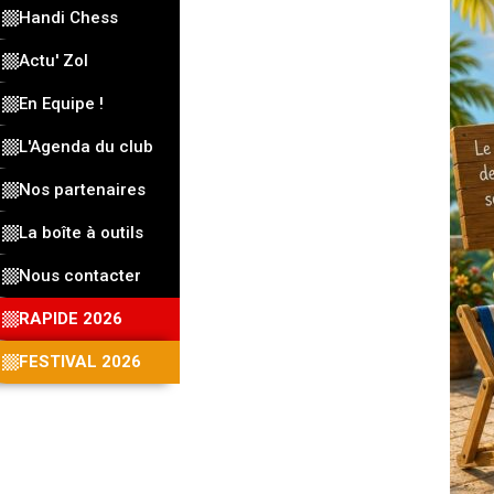
Handi Chess
Actu' Zol
En Equipe !
L'Agenda du club
Nos partenaires
La boîte à outils
Nous contacter
RAPIDE 2026
FESTIVAL 2026