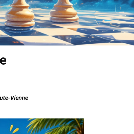
te
aute-Vienne